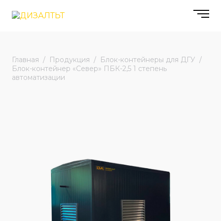
Главная
Продукция
Блок-контейнеры для ДГУ
Блок-контейнер «Север» ПБК-2,5 1 степень
автоматизации