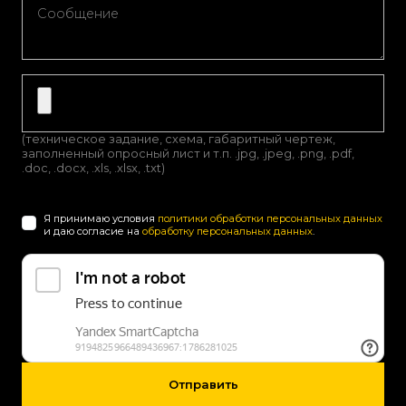
(техническое задание, схема, габаритный чертеж,
заполненный опросный лист и т.п. .jpg, .jpeg, .png, .pdf,
.doc, .docx, .xls, .xlsx, .txt)
Я принимаю условия
политики обработки персональных данных
и даю согласие на
обработку персональных данных
.
Отправить