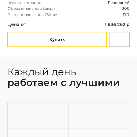
Рас
Источник питания
Резервный
Объем топливного бака, л
300
Це
Расход топлива при 75%, л/ч
17.7
Цена от
1 636 262 р
Купить
Каждый день
работаем с лучшими