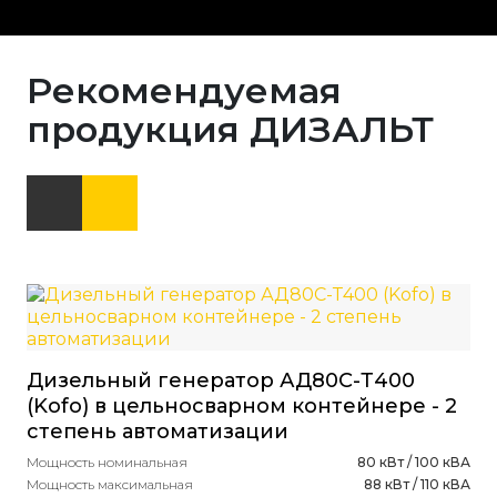
Рекомендуемая
продукция ДИЗАЛЬТ
Ди
Дизельный генератор АД80С-Т400
(P
(Kofo) в цельносварном контейнере - 2
Мощ
степень автоматизации
Мощ
Ист
Мощность номинальная
80 кВт / 100 кВА
Объ
Мощность максимальная
88 кВт / 110 кВА