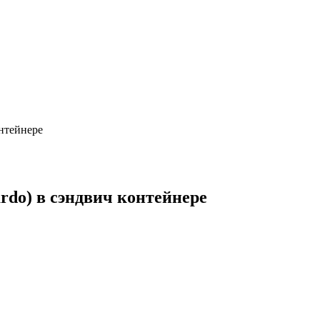
нтейнере
rdo) в сэндвич контейнере